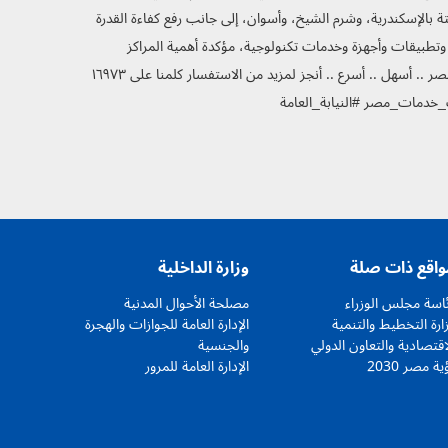
 الثابتة بالإسكندرية، وشرم الشيخ، وأسوان، إلى جانب رفع كفاءة القدرة
ة وتطبيقات وأجهزة وخدمات تكنولوجية، مؤكدة أهمية المراكز
التكنولوجية المتنقلة حيث تسهم في توفير الخدمات اللازمة للمواطنين بأقل تكلفة وأعلى جودة. خدمات مصر .. أسهل .. أسرع .. أنجز لمزيد من الاستفسار كلمنا على ١٦٩٧٣
خدمات_مصر #النيابة_العامة
واقع ذات صلة
وزارة الداخلية
اسة مجلس الوزراء
مصلحة الأحوال المدنية
ارة التخطيط والتنمية
الإدارة العامة للجوازات والهجرة
اقتصادية والتعاون الدولي
والجنسية
ية مصر 2030
الإدارة العامة للمرور