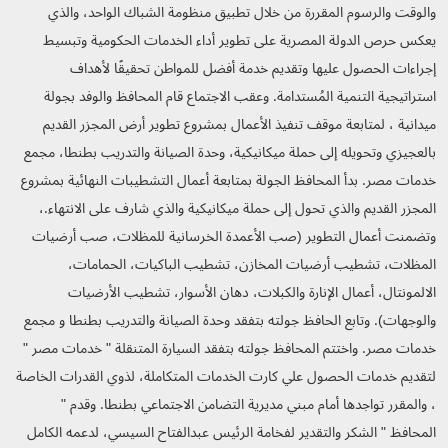
والوقت والرسوم المقررة من خلال تطبيق منظومة الشباك الواحد، والذي
يعكس حرص الدولة المصرية على تطوير أداء الخدمات الحكومية وتبسيط
إجراءات الحصول عليها وتقديم خدمة أفضل للمواطن تحقيقًا لأهداف
استراتيجية التنمية المُستدامة. وعقب الاجتماع قام المحافظ والوفد بجولة
ميدانية ، لمتابعة موقف تنفيذ الأعمال بمشروع تطوير أرض المجزر القديم
بالعجيزي وتحويله إلى حملة ميكانيكية، وحدة الصيانة والتدريب بطنطا، مجمع
خدمات مصر. بدأ المحافظ الجولة بمتابعة أعمال التشطيبات النهائية بمشروع
المجزر القديم والذي تحول إلى حملة ميكانيكية والذي شارف على الانتهاء.،
وتضمنت أعمال التطوير (صب الأعمدة الخرسانية للمظلات، صب أرضيات
المظلات، تشطيب أرضيات المخازن، تشطيب الباكيات، الحمامات،
الالمونتال، أعمال الإنارة والكبلات، دهان الأسوار، تشطيب الأرضيات
والوجهات). وتابع الحافظ جولته بتفقد وحدة الصيانة والتدريب بطنطا و مجمع
خدمات مصر. واختتم المحافظ جولته بتفقد السيارة المتنقلة " خدمات مصر "
لتقديم خدمات الحصول علي كارت الخدمات المتكاملة، لذوي القدرات الخاصة
، والمقرر تواجدها أمام مبني مديرية التضامن الاجتماعي بطنطا. وقدم "
المحافظ " الشكر والتقدير لفخامة الرئيس عبدالفتاح السيسي، لدعمه الكامل