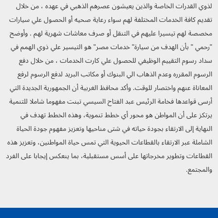
لذوي القدرات الخاصة والذين يعيشون عصرهم الذهبي في عهده ، من خلال
تقديم كافة الخدمات المختلفة لهم سواء رعاية صحيه أو الحصول علي سيارات
مخصصة لهم تيسيرا عليهم في التنقل أو صرف معاشات شهرية لهم . وأوضح
"رحمي " بأن الهدف من سيارة" خدمات مصر" هو التيسير علي ذوي الهمم في
سداد رسوم التقييم الوظيفي للحصول علي كارت الخدمات ، من خلال دفع
الرسوم المقرره وعدم الذهاب الي البنوك أو مكاتب البريد لدفع الرسوم لرفع
المعاناة عنهم واختصار للوقت. وأكد محافظ الغربية أن الجمهورية الجديدة التي
أرسى قواعدها فخامة الرئيس عبد الفتاح السيسي تبنت مفهوما شاملا للتنمية
يرتكز على أن المواطن هو محور أي خطط تنموية، وهذه الخطط تهدف في
النهاية إلى الارتقاء بجودة حياته في شتى مناحيها وتعزيز مفهوم جودة الحياة
الشاملة عبر الارتقاء بالقطاعات الحيوية التي تمس حياة المواطنين، وتعزيز هذه
القطاعات وتطوير مخرجاتها على أسس مستقبلية، بما ينعكس إيجابا على الفرد
والمجتمع.