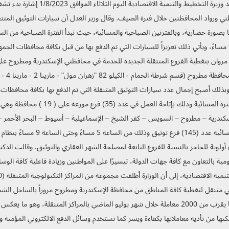
 ورواد المحافظتين خلال فترة الصيف. وقال وزير العدل أن سيارات التوثيق المتنقلة
مساءً وحتى الساعة 9 مساءً، ويأتي ذلك تعزيزاً للسيارات التي تم الدفع بها من قبل بكافة مح
روزانا
الفروع التي تعمل بالفترة المسائ
كندرية – مطروح – السويس – كفر الشيخ – الإسماعيلية – أسيوط – البحر الأحمر – 
تعمل خلال الفترة المسائية
لوية للحاجز بالنسبة للفروع التابعة لمصلحة الشهر العقاري والتوثيق. وقالت الدكتور
مية بالتعاون مع كافة جهات الدولة، تيسيرًا على المواطنين وزيادة فاعلية كافة الو
لزيادة التغطية وخدمة عدد أكبر من المواطنين، لافتة إلى أنه تم تقديم ما يقرب من 2000 معاملة خلال شهر يو