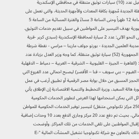
والدكتورة/ هالة السعيد وزيرة التخطيط والتنمية الاقتصادية اليوم الثلاثاء الموافق 1/8/2023 إشارة بدء تشغيل عدد (10) سيارات توثيق متنقلة في محافظتي الإسكندرية
 الجديدة مُجهزة بكافة المعدات والأجهزة الحديثة، والتي تعمل على
تقديم الخدمة لطالبيها بصورة حضارية، وبالفترتين الصباحية والمسائية، حيث تبدأ الفترة الصباحية من الساعة 12 ظهراً وحتى الساعة 3 مساءً والفترة المسائية من الساعة 5
افظات الجمهورية بهدف التيسير على المواطنين في سبيل تقديم خدمات التوثيق.
ووجه المستشار/ عمر مروان بتغطية الفروع المتنقلة الجديدة للخدمة في محافظتي الإسكندرية ومطروح على النحو الآتي: عدد 2 سيارة لمحافظة الإسكندرية (سيدي كرير -قرية
)، و8 سيارات لمحافظة مطروح (قسم شرطة الحمام - الكيلو 82 "زهران مول" - مارينا 2 - مارينا 4 - مدينة العلمين الجديدة - بورتو جولف مارينا – مراسي - نقطة شرطة
سيدي عبد الرحمن)، وبذلك أصبح إجمال عدد سيارات التوثيق المتنقلة التي تم الدفع بها بكافة محافظات الجمهورية (52) سيارة توثيق متنقلة. كما وجه وزير العدل بزيادة عدد
ية وذلك بإتاحة العمل في عدد (35) فرع موزعه على ( 19 ) محافظة وهي: (القاهرة – الجيزة – القليوبية – الشرقية – الغربية – دمياط – الدقهلية
الفيوم – بني سويف – قنا – الأقصر) ليصبح اجمالي عدد الفروع التي
 عدد (145) فرع توثيق وذلك من الساعة 5 مساءً وحتى الساعة 9 مساءً بنظام الحجز المسبق من خلال بوابة مصر الرقمية أو تطبيق أرغب في عمل
ة هالة السعيد، وزيرة التخطيط والتنمية الاقتصادية إن الإطلاق يأتي
سائل التي يمكن استخدامها لهذا الغرض لتطوير الخدمات الحكومية
ووسائل تقديمها في إطار مبادرة حياة كريمة. وأشارت وزيرة التخطيط والتنمية الاقتصادية، إلى أن الوزارة أطلقت مجموعة من المراكز التكنولوجية المتنقلة (250 مركز تكنولوجي متنقل) لتيسير توفير الخدمات الحكومية للمواطن
بوسائل سريعة وخدمة مميزة، حيث تم تخصيص عدد 30 مركز تكنولوجي متنقل لتغطية كافة المناطق من محافظة الإسكندرية ومطروح مروراً بالساحل الشمالي، بحيث تم دفع عدد 20 مركز وجاري الدفع بعدد 10 وحدات إضافية
ليو الماضي بالمراكز المتنقلة، وهو ما يعكس إقبال المواطنين على تلقي الخدمات من تلك المراكز. وأوضحت
السعيد أن المراكز التكنولوجية المتنقلة تتضمن كافة التجهيزات التي تمكنها من تأدية معاملاتها بكفاءة ويسر كما تستخدم وسائل الدفع الالكتروني المؤمنة وذلك بالتعاون مع شركة تكنولوجيا تشغيل المنشآت المالية "E-